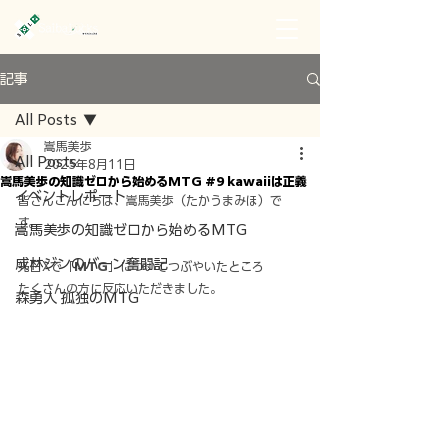
記事
All Posts
嵩馬美歩
All Posts
2025年8月11日
嵩馬美歩の知識ゼロから始めるMTG #9 kawaiiは正義
イベントレポート
皆さんこんにちは、嵩馬美歩（たかうまみほ）で
す。
嵩馬美歩の知識ゼロから始めるMTG
成林ジンのバーン奮闘記
先日Xで「
MTG
」についてつぶやいたところ
たくさんの方に反応いただきました。
森勇人 孤独のMTG