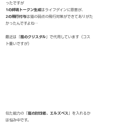
ったですが
1の絆魂トークン生成
はライフゲインに恩恵が、
2の飛行付与
は猫の弱点の飛行対策ができてありがた
かったんですよね…
最近は「
風のクリスタル
」で代用しています（コス
ト重いですが）
似た能力の「
嵐の討伐者、エルズペス
」を入れるか
は悩み中です。