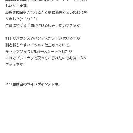
したりします。
最近は
応召
を入れることで更に邪悪で良い感じにな
りました(*´ω｀*)
生贄に捧げる手間が省ける応召、だいすきです。
相手がバウンスやハンデスだと分が悪いですが
割と勝ちやすいデッキに仕上がっていて、
今回ランクマはシルバースタートでしたが
これでプラチナまで戻ってこられたのでお気に入り
デッキです！
２つ目は白のライフゲインデッキ。