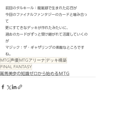
前回のタルキール：龍嵐録で生まれた応召が
今回のファイナルファンタジーのカードと噛み合っ
て
更にすてきなデッキが作れたみたいに、
過去のカードがずっと受け継がれて活躍していくの
が
マジック：ザ・ギャザリングの素敵なところです
ね。
MTG
声優
MTGアリーナ
デッキ構築
FINAL FANTASY
嵩馬美歩の知識ゼロから始めるMTG
すべて表示
最新記事