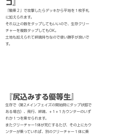
コ』
「騎乗２」で攻撃したらデッキから平地を１枚手札
に加えられます。
それ以上の数をタップしてもいいので、生存クリー
チャーを複数タップしてもOK。
土地も加えられて絆魂持ちなので使い勝手が良いで
す。
『尻込みする優等生』
生存で（第2メインフェイズの開始時にタップ状態で
ある場合）、飛行、絆魂、+１+１カウンターのいず
れか１つを乗せられます。
またクリーチャー1体が死亡するたび、その上にカウ
ンターが乗っていれば、別のクリーチャー１体に乗