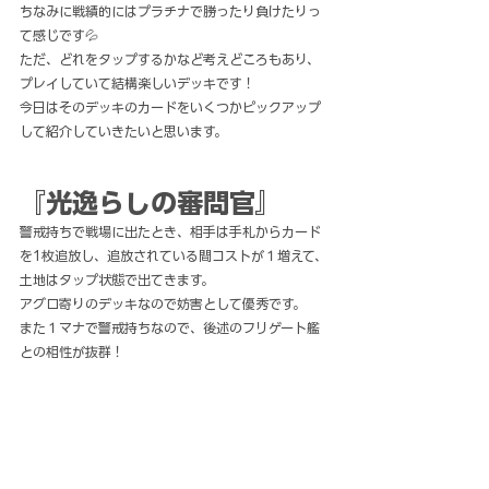
ちなみに戦績的にはプラチナで勝ったり負けたりっ
て感じです💦
ただ、どれをタップするかなど考えどころもあり、
プレイしていて結構楽しいデッキです！
今日はそのデッキのカードをいくつかピックアップ
して紹介していきたいと思います。
『光逸らしの審問官』
警戒持ちで戦場に出たとき、相手は手札からカード
を1枚追放し、追放されている間コストが１増えて、
土地はタップ状態で出てきます。
アグロ寄りのデッキなので妨害として優秀です。
また１マナで警戒持ちなので、後述のフリゲート艦
との相性が抜群！