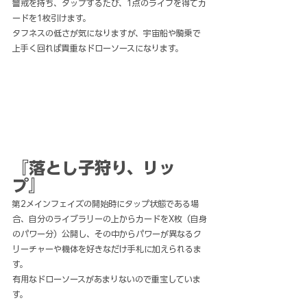
警戒を持ち、タップするたび、1点のライフを得てカ
ードを1枚引けます。
タフネスの低さが気になりますが、宇宙船や騎乗で
上手く回れば貴重なドローソースになります。
『落とし子狩り、リッ
プ』
第2メインフェイズの開始時にタップ状態である場
合、自分のライブラリーの上からカードをX枚（自身
のパワー分）公開し、その中からパワーが異なるク
リーチャーや機体を好きなだけ手札に加えられるま
す。
有用なドローソースがあまりないので重宝していま
す。