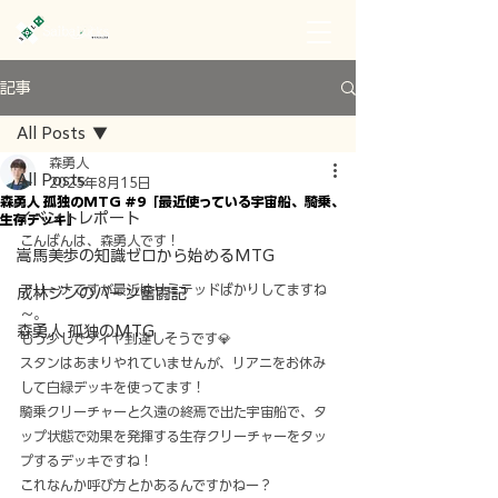
記事
All Posts
森勇人
All Posts
2025年8月15日
森勇人 孤独のMTG #9「最近使っている宇宙船、騎乗、
イベントレポート
生存デッキ」
こんばんは、森勇人です！
嵩馬美歩の知識ゼロから始めるMTG
アリーナですが最近はリミテッドばかりしてますね
成林ジンのバーン奮闘記
～。
森勇人 孤独のMTG
もう少しでダイヤ到達しそうです💎
スタンはあまりやれていませんが、リアニをお休み
して白緑デッキを使ってます！
騎乗クリーチャーと久遠の終焉で出た宇宙船で、タ
ップ状態で効果を発揮する生存クリーチャーをタッ
プするデッキですね！
これなんか呼び方とかあるんですかねー？