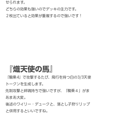
せられます。
どちらの効果も強いのでデッキの主力です。
２枚出ていると効果が重複するので強いです！
『熾天使の馬』
「騎乗4」で攻撃するたび、飛行を持つ白の3/3天使
トークンを生成します。
先制攻撃と絆魂持ちで強いですが、「騎乗４」がま
あまあ大変。
後述のワイリー・デュークと、落とし子狩りリップ
と併用するといいですね。