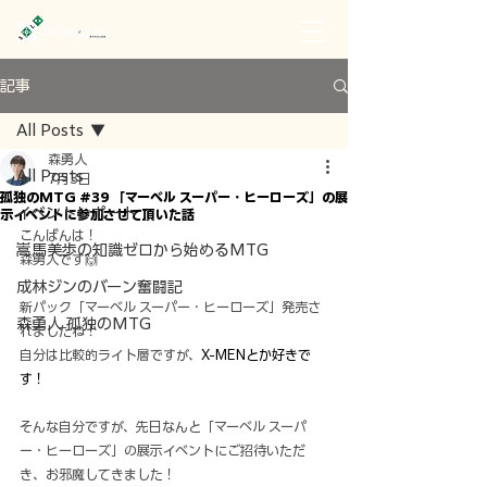
記事
All Posts
森勇人
All Posts
7月3日
孤独のMTG #39 「マーベル スーパー・ヒーローズ」の展
イベントレポート
示イベントに参加させて頂いた話
こんばんは！
嵩馬美歩の知識ゼロから始めるMTG
森勇人です🙌
成林ジンのバーン奮闘記
新パック「マーベル スーパー・ヒーローズ」発売さ
森勇人 孤独のMTG
れましたね！
自分は比較的ライト層ですが、
X-MENとか好きで
す！
そんな自分ですが、先日なんと「マーベル スーパ
ー・ヒーローズ」の展示イベントにご招待いただ
き、お邪魔してきました！