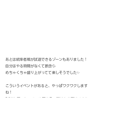
あとは統率者戦が試遊できるゾーンもありました！
自分はやる時間がなくて断念💦
めちゃくちゃ盛り上がってて楽しそうでした✨️
こういうイベントがあると、やっぱワクワクします
ね！
BOXも届いたので、次回はその開封をお届けできれ
ばと思います！
ではでは👋
MTG
声優
マジック：ザ・ギャザリング
TCG
マジック:ザ・ギャザリング
マーベル スーパー・ヒーローズ
コラボ