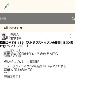
記事
All Posts
森勇人
All Posts
5月15日
孤独のMTG #36 「ストリクスヘイヴンの秘密」BOX開
イベントレポート
けた！
こんばんは！
嵩馬美歩の知識ゼロから始めるMTG
森勇人です🙌
成林ジンのバーン奮闘記
「ストリクスヘイヴンの秘密」BOX手に入れまし
森勇人 孤独のMTG
た！
英語版です！