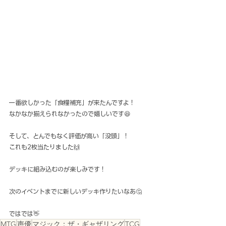
一番欲しかった「食糧補充」が来たんですよ！
なかなか揃えられなかったので嬉しいです😆
そして、とんでもなく評価が高い「没頭」！
これも2枚当たりました🙌
デッキに組み込むのが楽しみです！
次のイベントまでに新しいデッキ作りたいなあ🤔
ではでは👋
MTG
声優
マジック：ザ・ギャザリング
TCG