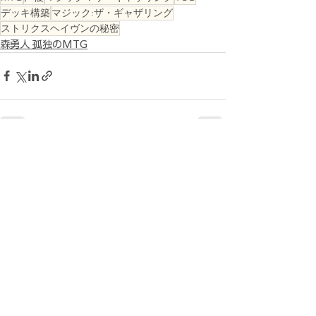
デッキ構築
マジック:ザ・ギャザリング
ストリクスヘイヴンの秘密
森勇人 孤独のMTG
すべて表示
最新記事