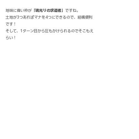
地味に偉い枠が
「魂光りの求道者」
ですね。
土地が3つあればマナを4つにできるので、結構便利
です！
そして、1ターン目から圧もかけられるのでそこもえ
らい！