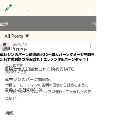
記事
All Posts
成林ジン
All Posts
1月21日
成林ジンのバーン奮闘記#32～特大バーンダメージを叩き
イベントレポート
出して勝利をつかみ取れ！エレメンタルバーンデッキ！
こんにちは！
嵩馬美歩の知識ゼロから始めるMTG
成林ジンです！
成林ジンのバーン奮闘記
今回は、ローウィンの昏明の環境から組めるように
森勇人 孤独のMTG
なったエレメンタルバーンを早速作ってみましたので
ご紹介！
構築