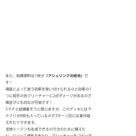
また、結構便利な1枚が
「アシュリングの命令」
で
す！
場面によって使う効果を使い分けられるのと効果の1
つに相手の各クリーチャーに2点ダメージがあるので
横並びにも対応が可能です！
5マナと結構重そうに感じますが、このデッキにはマ
ナクリが8枚も入っているので3ターン目には案外唱
えれたりできます。
宝物トークンも生成できるので次のために構えた
り、リソース補充できたり、クリーチャーもコピーで