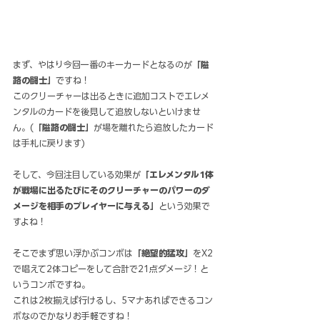
まず、やはり今回一番のキーカードとなるのが
「隘
路の闘士」
ですね！
このクリーチャーは出るときに追加コストでエレメ
ンタルのカードを後見して追放しないといけませ
ん。(
「隘路の闘士」
が場を離れたら追放したカード
は手札に戻ります)
そして、今回注目している効果が
「エレメンタル1体
が戦場に出るたびにそのクリーチャーのパワーのダ
メージを相手のプレイヤーに与える」
という効果で
すよね！
そこでまず思い浮かぶコンボは
「絶望的猛攻」
をX2
で唱えて2体コピーをして合計で21点ダメージ！と
いうコンボですね。
これは2枚揃えば行けるし、5マナあればできるコン
ボなのでかなりお手軽ですね！